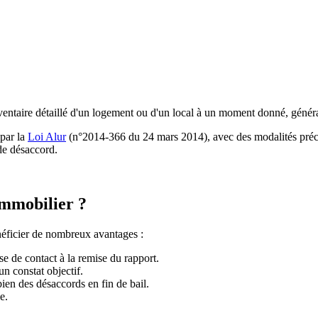
ventaire détaillé d'un logement ou d'un local à un moment donné, générale
 par la
Loi Alur
(n°2014-366 du 24 mars 2014), avec des modalités préci
 de désaccord.
Immobilier ?
énéficier de nombreux avantages :
se de contact à la remise du rapport.
un constat objectif.
bien des désaccords en fin de bail.
e.